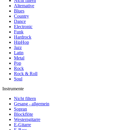
Nicht filtern
Alternative
Blues
Country
Dance
Electronic
Funk
Hardrock
HipHop
Jazz
Latin
Metal
Pop
Rock
Rock & Roll
Soul
Instrumente
Nicht filtern
Gesang - allgemein
Sopran
Blockflöte
Westerngitarre
E-Gitarre
E-Bass